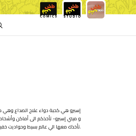
إسبرو هي كحبة دواء علاج الصداع وهي مجل
و ميني إسبرو- تأخذكم الى أماكن وأشخاص 
تأخذك معها الي عالم بسيط وحواديت خفيفة.