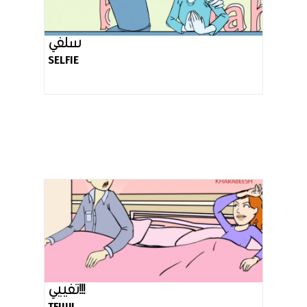
سلفي
SELFIE
تفييي!!!
TFIII!!