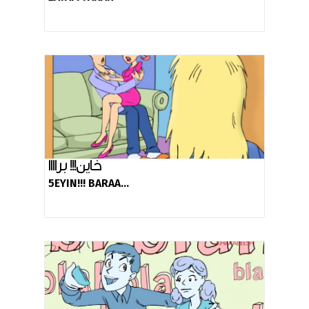
خاين!!! براااا
5EYIN!!! BARAA...