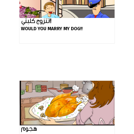
تتزوج كلبتي!!
WOULD YOU MARRY MY DOG!!
هجوم