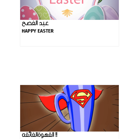
عيد الفصح
HAPPY EASTER
القهوةالفائقه !!