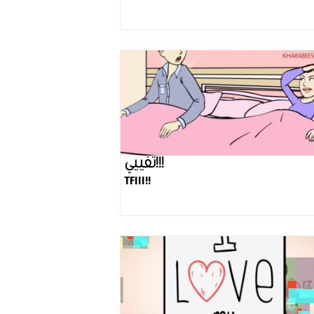
تفييي!!!
TFIII!!