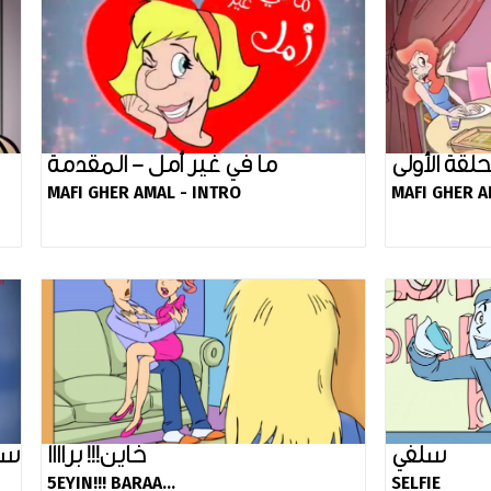
حلقة الأولى
ما في غير أمل - المقدمة
MAFI GHER AMAL - INTRO
MAFI GHER AM
سلفي
خاين!!! براااا
سر
5EYIN!!! BARAA...
SELFIE