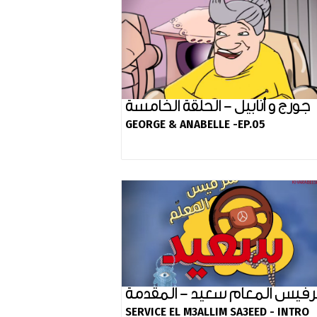
جورج و أنابيل - الحلقة الخامسة
GEORGE & ANABELLE -EP.05
فيس المعام سعيد - المقدمة
SERVICE EL M3ALLIM SA3EED - INTRO