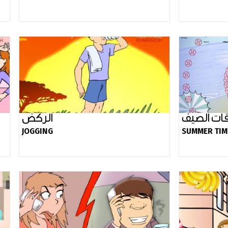
قات الصيف
الركض
JOGGING
SUMMER TIM