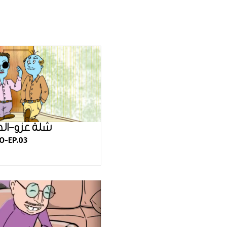
شلة عزو-الحل
O-EP.03