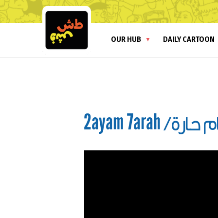
OUR HUB
DAILY CARTOON
2ayam 7arah
/
ام حارة