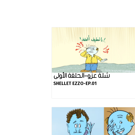
شلة عزو-الحلقة الأولى
SHELLET EZZO-EP.01