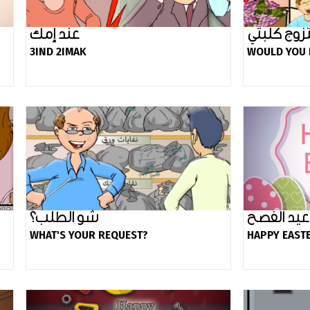
عند إمك
3IND 2IMAK
WOULD YOU 
عيد الفصح
شو الطلب؟
WHAT'S YOUR REQUEST?
HAPPY EAST