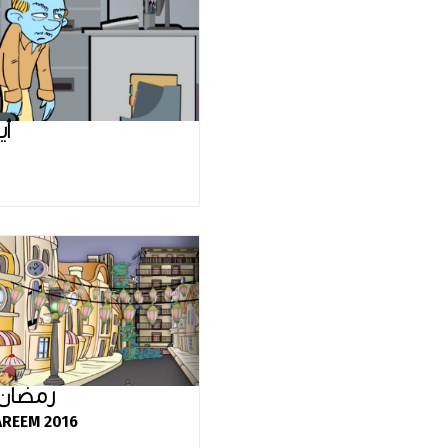
أي
رمضان كر
REEM 2016